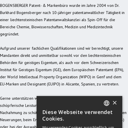
BOGENSBERGER Patent- & Markenbüro wurde im Jahre 2004 von Dr.
Burkhard Bogensberger nach 10-jähriger patentanwaltlicher Tätigkeit in
einer liechtensteinischen Patentanwaltskanzlei als Spin-Off für die
Bereiche Chemie, Biowissenschaften, Medizin und Medizintechnik
gegründet.
Aufgrund unserer fachlichen Qualifikationen sind wir berechtigt, unsere
Mandanten direkt und unmittelbar sowohl vor den liechtensteinischen
Behörden für geistiges Eigentum, als auch vor dem Schweizerischen
Institut für Geistiges Eigentum (IGE), dem Europäischen Patentamt (EPA),
der World Intellectual Property Organization (WIPO) in Genf und dem
EU-Marken und Designamt (EUIPO) in Alicante, Spanien, zu vertreten.
Gerne unterstützen wir Sie bei Ihrem Vorhaben, Ihre Kreativität und
×
schöpferische Leistung durch geeignete Schutzrechte vor unbefugter
Diese Webseite verwendet
Nachahmung zu schützen, sei es nun bei der Entwicklung von technischen
GERMAN
Cookies.
Neuerungen, beim Entwurf neuer ästethischer Formgebungen (Designs)
ENGLISH
oder bei der Auswahl kennzeichnungskräftiger Fabriks- oder
Wir verwenden Cookies ausschließlich, um